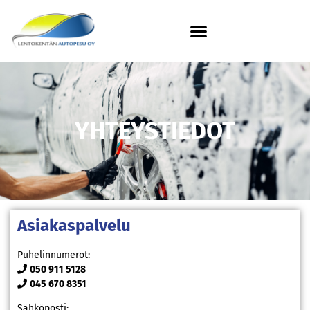
YHTEYSTIEDOT
Asiakaspalvelu
Puhelinnumerot:
050 911 5128
045 670 8351
Sähköposti: