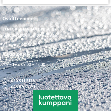
Osoitteemme
LENTOKENTÄN AUTOPESU OY
Kiitoradantie 7, 01530 Vantaa
Y-tunnus: 2325046-7
Aukioloajat
MA – PE : 09:00 – 18:00
050 911 5128
045 670 8351